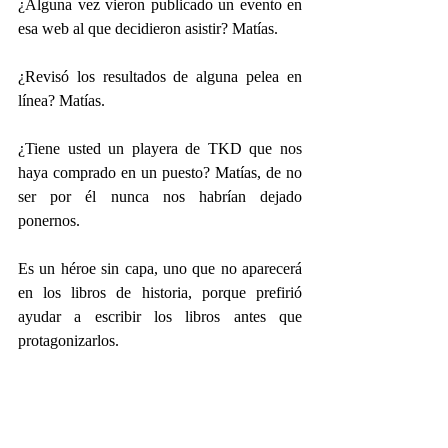
¿Alguna vez vieron publicado un evento en 
esa web al que decidieron asistir? Matías.
¿Revisó los resultados de alguna pelea en 
línea? Matías.
¿Tiene usted un playera de TKD que nos 
haya comprado en un puesto? Matías, de no 
ser por él nunca nos habrían dejado 
ponernos.
Es un héroe sin capa, uno que no aparecerá 
en los libros de historia, porque prefirió 
ayudar a escribir los libros antes que 
protagonizarlos.
Un hombre que murió en silencio. Un 
hombre que sólo dejó de qué hablar para 
quienes lo conocíamos. El sucesor de Judas. 