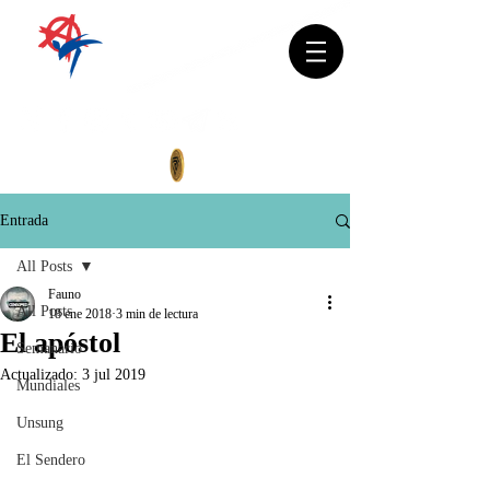
Entrada
All Posts
Fauno
All Posts
18 ene 2018
3 min de lectura
El apóstol
Semanario
Actualizado:
3 jul 2019
Mundiales
Unsung
El Sendero