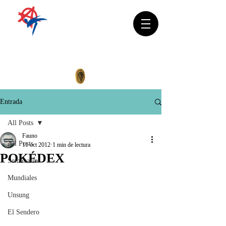
Entrada
All Posts
Fauno
All Posts
11 oct 2012
1 min de lectura
POKÉDEX
Semanario
Mundiales
Unsung
El Sendero