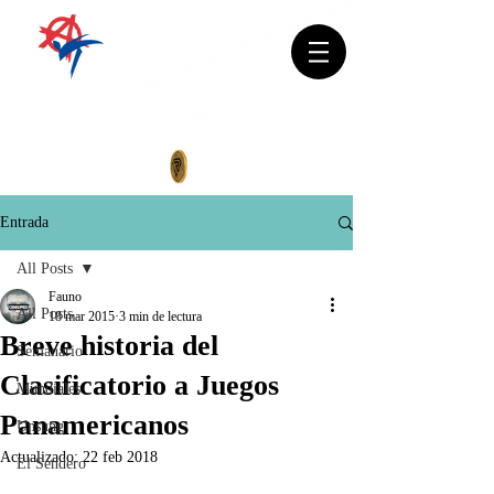
Entrada
All Posts
Fauno
All Posts
18 mar 2015
3 min de lectura
Breve historia del
Semanario
Clasificatorio a Juegos
Mundiales
Panamericanos
Unsung
Actualizado:
22 feb 2018
El Sendero