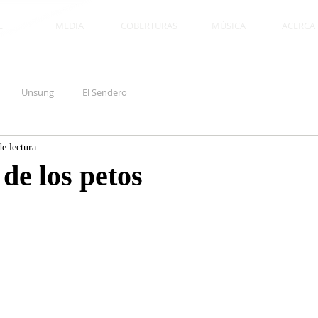
E
MEDIA
COBERTURAS
MÚSICA
ACERCA D
Unsung
El Sendero
e lectura
de los petos