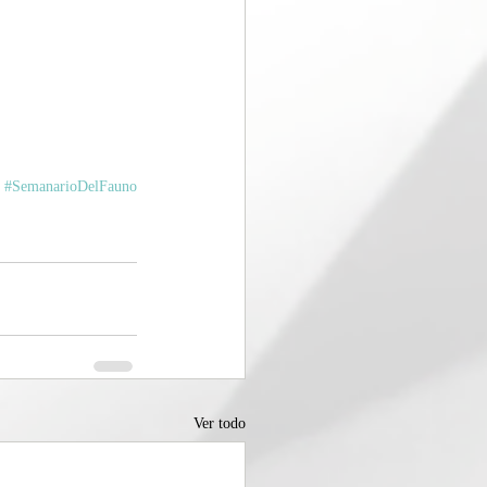
#SemanarioDelFauno
Ver todo