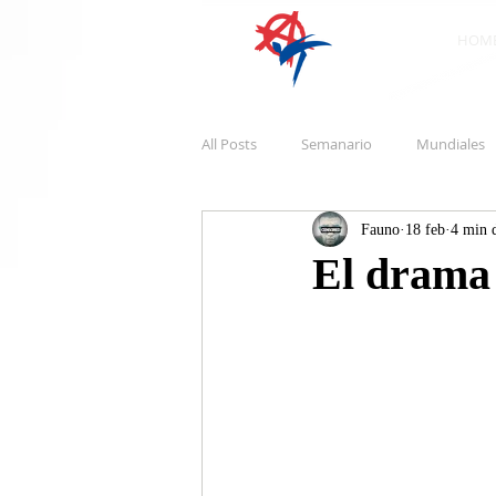
HOM
All Posts
Semanario
Mundiales
Fauno
18 feb
4 min d
El drama 