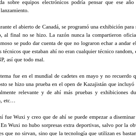
nda sobre equipos electrónicos podría pensar que ese año 
lanzamiento. 
rante el abierto de Canadá, se programó una exhibición para 
, al final no se hizo. La razón nunca la compartieron oficia
moso se pudo dar cuenta de que no lograron echar a andar el 
 técnicos que estaban ahí no eran cualquier técnico random, 
P, así que todo mal.
istema fue en el mundial de cadetes en mayo y no recuerdo qu
sto se hizo una prueba en el open de Kazajistán que incluyó 
almente relevante y de ahí más pruebas y exhibiciones dur
a, etc…
mí fue Wuxi y creo que de ahí se puede empezar a diseminar l
En Wuxi no hubo sorpresas extra deportivas, salvo por la obv
s que no sirvan, sino que la tecnología que utilizan es bastan