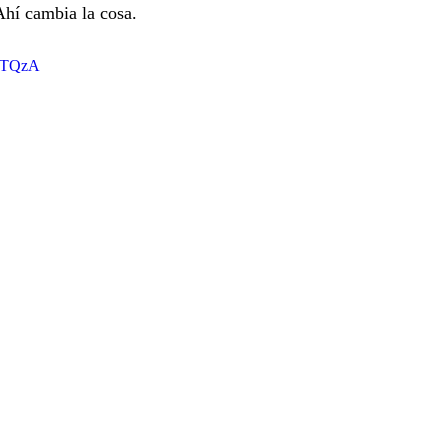
hí cambia la cosa.
hrTQzA