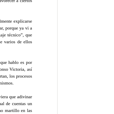
vorecer a ciertos 
mente explicarse 
r, porque ya vi a 
aje técnico”, que 
 varios de ellos 
que hablo es por 
so Victoria, así 
tan, los procesos 
 mismos.
iera que adivinar 
al de cuentas un 
 martillo en las 