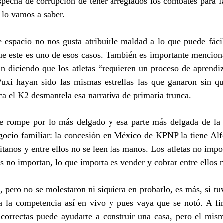
ospecha de corrupción de tener arreglados los combates para fa
a lo vamos a saber.
 espacio no nos gusta atribuirle maldad a lo que puede fácil
ue este es uno de esos casos. También es importante menciona
n diciendo que los atletas “requieren un proceso de aprendiz
xi hayan sido las mismas estrellas las que ganaron sin que
ca el K2 desmantela esa narrativa de primaria trunca.
se rompe por lo más delgado y esa parte más delgada de la 
ocio familiar: la concesión en México de KPNP la tiene Alfon
tanos y entre ellos no se leen las manos. Los atletas no impor
es no importan, lo que importa es vender y cobrar entre ellos
, pero no se molestaron ni siquiera en probarlo, es más, si tuv
 a la competencia así en vivo y pues vaya que se notó. A fin
correctas puede ayudarte a construir una casa, pero el mismo