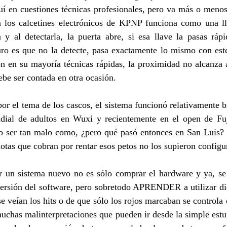
 en cuestiones técnicas profesionales, pero va más o menos a
 los calcetines electrónicos de KPNP funciona como una ll
a y al detectarla, la puerta abre, si esa llave la pasas ráp
uro es que no la detecte, pasa exactamente lo mismo con est
on en su mayoría técnicas rápidas, la proximidad no alcanza a
debe ser contada en otra ocasión.
por el tema de los cascos, el sistema funcionó relativamente b
dial de adultos en Wuxi y recientemente en el open de Fuja
no ser tan malo como, ¿pero qué pasó entonces en San Luis? P
iotas que cobran por rentar esos petos no los supieron configu
r un sistema nuevo no es sólo comprar el hardware y ya, se 
versión del software, pero sobretodo APRENDER a utilizar dic
e veían los hits o de que sólo los rojos marcaban se controla d
muchas malinterpretaciones que pueden ir desde la simple estu