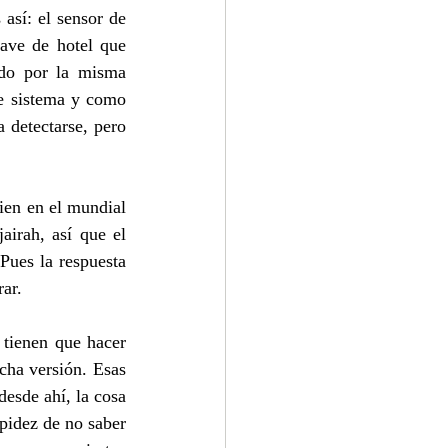
sí: el sensor de 
ave de hotel que 
ido por la misma 
e sistema y como 
 detectarse, pero 
ien en el mundial 
irah, así que el 
ues la respuesta 
rar.
tienen que hacer 
ha versión. Esas 
esde ahí, la cosa 
pidez de no saber 