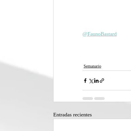
@FaunoBastard
Semanario
Entradas recientes