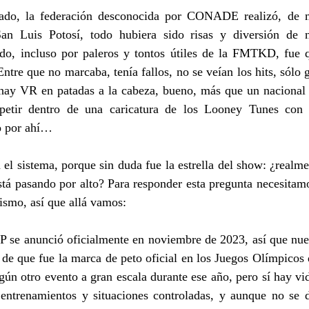
ado, la federación desconocida por CONADE realizó, de ma
San Luis Potosí, todo hubiera sido risas y diversión de n
do, incluso por paleros y tontos útiles de la FMTKD, fue q
Entre que no marcaba, tenía fallos, no se veían los hits, sólo g
ay VR en patadas a la cabeza, bueno, más que un nacional p
petir dentro de una caricatura de los Looney Tunes con t
o por ahí…
l sistema, porque sin duda fue la estrella del show: ¿realme
tá pasando por alto? Para responder esta pregunta necesitamo
ismo, así que allá vamos:
 se anunció oficialmente en noviembre de 2023, así que nuev
de que fue la marca de peto oficial en los Juegos Olímpicos 
ngún otro evento a gran escala durante ese año, pero sí hay vid
 entrenamientos y situaciones controladas, y aunque no se di