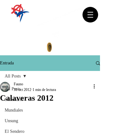
Entrada
All Posts
Fauno
All Posts
31 oct 2012
1 min de lectura
Calaveras 2012
Semanario
Mundiales
Unsung
El Sendero