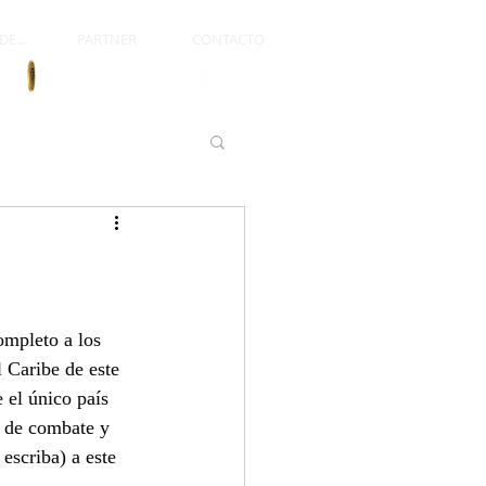
E...
PARTNER
CONTACTO
mpleto a los 
 Caribe de este 
 el único país 
s de combate y 
scriba) a este 