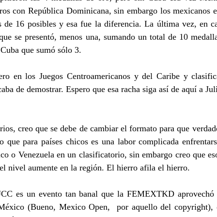
os con República Dominicana, sin embargo los mexicanos es
s de 16 posibles y esa fue la diferencia. La última vez, en 
s que se presentó, menos una, sumando un total de 10 medalla
 Cuba que sumó sólo 3.
ro en los Juegos Centroamericanos y del Caribe y clasific
caba de demostrar. Espero que esa racha siga así de aquí a Jul
orios, creo que se debe de cambiar el formato para que verdad
o que para países chicos es una labor complicada enfrentarse
o o Venezuela en un clasificatorio, sin embargo creo que eso
el nivel aumente en la región. El hierro afila el hierro.
a JCC es un evento tan banal que la FEMEXTKD aprovechó e
e México (Bueno, Mexico Open,  por aquello del copyright), 