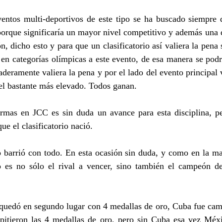
ventos multi-deportivos de este tipo se ha buscado siempre
 porque significaría un mayor nivel competitivo y además una 
n, dicho esto y para que un clasificatorio así valiera la pena 
 en categorías olímpicas a este evento, de esa manera se podrí
daderamente valiera la pena y por el lado del evento principal
el bastante más elevado. Todos ganan.
ormas en JCC es sin duda un avance para esta disciplina, pe
que el clasificatorio nació.
 barrió con todo. En esta ocasión sin duda, y como en la ma
o es no sólo el rival a vencer, sino también el campeón d
uedó en segundo lugar con 4 medallas de oro, Cuba fue cam
itieron las 4 medallas de oro, pero sin Cuba esa vez Méx