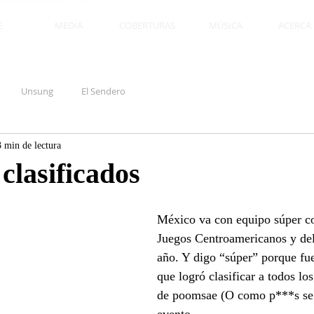
E
MEDIA
COBERTURAS
MÚSICA
ACERCA D
Unsung
El Sendero
3 min de lectura
 clasificados
México va con equipo súper co
Juegos Centroamericanos y del
año. Y digo “súper” porque fue
que logró clasificar a todos lo
de poomsae (O como p***s se e