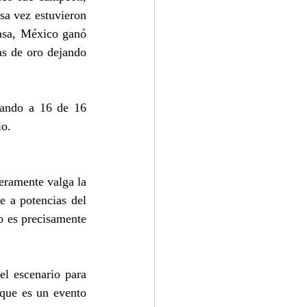
a vez estuvieron 
casa, México ganó 
s de oro dejando 
ando a 16 de 16 
io.
eramente valga la 
 a potencias del 
 es precisamente 
l escenario para 
que es un evento 