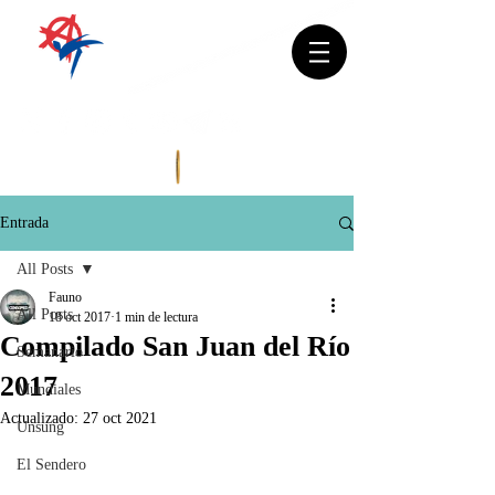
Entrada
All Posts
Fauno
All Posts
18 oct 2017
1 min de lectura
Compilado San Juan del Río
Semanario
2017
Mundiales
Actualizado:
27 oct 2021
Unsung
El Sendero