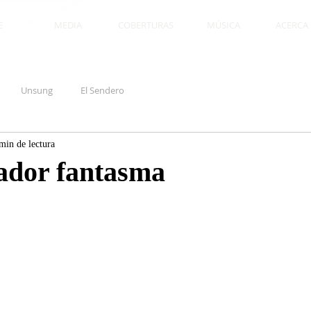
E
MEDIA
COBERTURAS
MÚSICA
ACERCA D
Unsung
El Sendero
min de lectura
ador fantasma