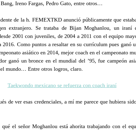
 Bang, Ireno Fargas, Pedro Gato, entre otros…
sidente de la h. FEMEXTKD anunció públicamente que estaban
gen extranjero. Se trataba de Bijan Moghanlou, un iraní q
 desde 2001 con juveniles, de 2004 a 2011 con el equipo mayo
a 2016. Como puntos a resaltar en su currículum pues ganó u
ampeonato asiático en 2014, mejor coach en el campeonato mun
r ganó un bronce en el mundial del ’95, fue campeón asiá
del mundo… Entre otros logros, claro.
Taekwondo mexicano se refuerza con coach iraní
és de ver esas credenciales, a mí me parece que hubiera sido
 qué el señor Moghanlou está ahorita trabajando con el equ