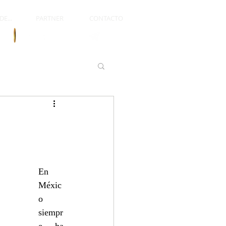
E...
PARTNER
CONTACTO
En 
Méxic
o 
siempr