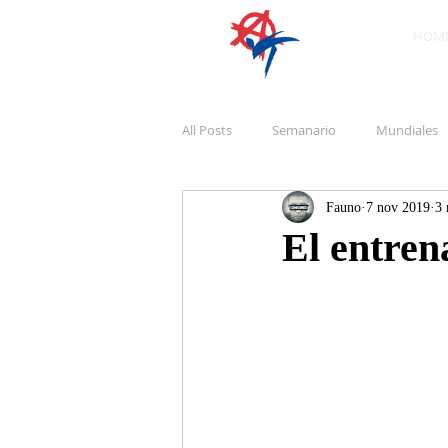
HOM
All Posts
Semanario
Mundiales
Fauno
7 nov 2019
3 
El entren