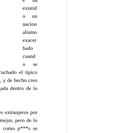
e ha 
existid
o un 
nacion
alismo 
exacer
bado 
cuand
o se 
uchado el típico 
, y de hecho creo 
ada dentro de lo 
 extranjeros por 
ejor, pero de lo 
O como p***s se 