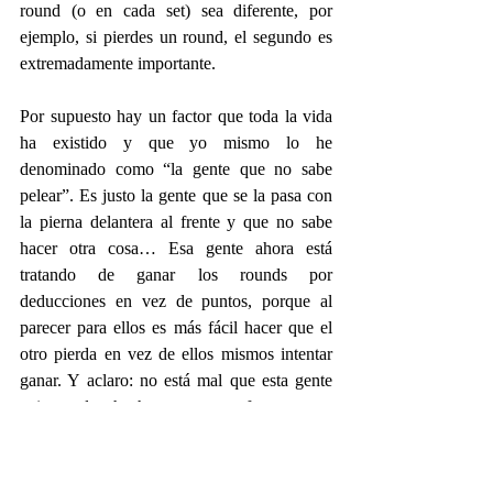
round (o en cada set) sea diferente, por 
ejemplo, si pierdes un round, el segundo es 
extremadamente importante.
Por supuesto hay un factor que toda la vida 
ha existido y que yo mismo lo he 
denominado como “la gente que no sabe 
pelear”. Es justo la gente que se la pasa con 
la pierna delantera al frente y que no sabe 
hacer otra cosa… Esa gente ahora está 
tratando de ganar los rounds por 
deducciones en vez de puntos, porque al 
parecer para ellos es más fácil hacer que el 
otro pierda en vez de ellos mismos intentar 
ganar. Y aclaro: no está mal que esta gente 
exista, de hecho son un factor muy 
importante, porque a partir de ahí es de 
donde las reglas se modifican.