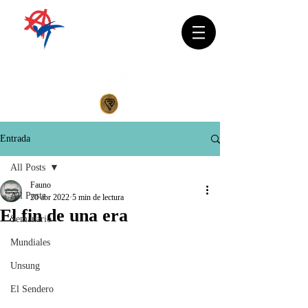
Entrada
All Posts
Fauno
All Posts
20 abr 2022
5 min de lectura
El fin de una era
Semanario
Mundiales
Unsung
El Sendero