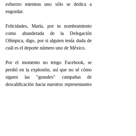
esfuerzo mientras uno sólo se dedica a 
engordar.
Felicidades, María, por tu nombramiento 
como abanderada de la Delegación 
Olímpica, digo, por si alguien tenía duda de 
cuál es el deporte número uno de México.
Por el momento no tengo Facebook, se 
perdió en la explosión, así que no sé cómo 
siguen las "grandes" campañas de 
descalificación hacia nuestros representantes 
olímpicos, pero tarde o temprano apareceré 
de nuevo por esas redes para seguir riendo 
mil.
Es bueno estar de vuelta.