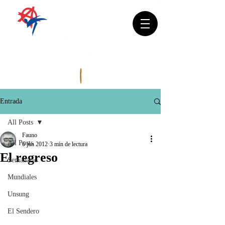
Entrada
All Posts
Fauno
All Posts
6 jun 2012
3 min de lectura
El regreso
Semanario
Mundiales
Unsung
El Sendero