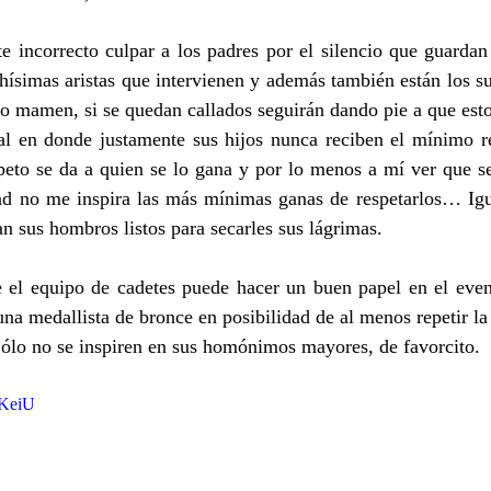
e incorrecto culpar a los padres por el silencio que guardan 
simas aristas que intervienen y además también están los sue
 mamen, si se quedan callados seguirán dando pie a que esto 
nal en donde justamente sus hijos nunca reciben el mínimo re
peto se da a quien se lo gana y por lo menos a mí ver que se
dad no me inspira las más mínimas ganas de respetarlos… Igua
an sus hombros listos para secarles sus lágrimas.
 el equipo de cadetes puede hacer un buen papel en el even
a medallista de bronce en posibilidad de al menos repetir la 
Sólo no se inspiren en sus homónimos mayores, de favorcito.
gKeiU