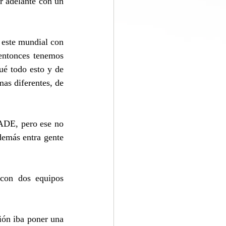
r adelante con un 
este mundial con 
 entonces tenemos 
ué todo esto y de 
as diferentes, de 
ADE, pero ese no 
emás entra gente 
con dos equipos 
ión iba poner una 