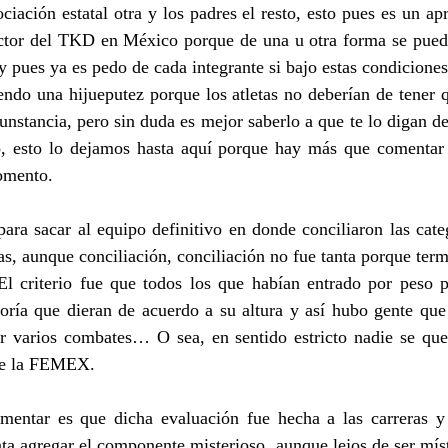
ociación estatal otra y los padres el resto, esto pues es un apr
tor del TKD en México porque de una u otra forma se puede
 pues ya es pedo de cada integrante si bajo estas condiciones 
endo una hijueputez porque los atletas no deberían de tener 
unstancia, pero sin duda es mejor saberlo a que te lo digan de
 esto lo dejamos hasta aquí porque hay más que comentar a
omento.
ra sacar al equipo definitivo en donde conciliaron las categ
ras, aunque conciliación, conciliación no fue tanta porque ter
 El criterio fue que todos los que habían entrado por peso p
oría que dieran de acuerdo a su altura y así hubo gente que 
r varios combates… O sea, en sentido estricto nadie se qued
 de la FEMEX.
entar es que dicha evaluación fue hecha a las carreras y 
a agregar el componente misterioso, aunque lejos de ser míst