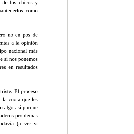
 de los chicos y 
antenerlos como 
ero no en pos de 
ntas a la opinión 
ipo nacional más 
ne si nos ponemos 
es en resultados 
riste. El proceso 
 la cuota que les 
o algo así porque 
daderos problemas 
davía (a ver si 