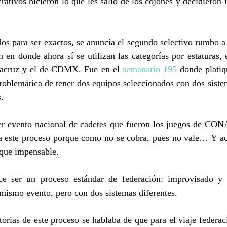
erativos hicieron lo que les salió de los cojones y decidieron i
s para ser exactos, se anuncia el segundo selectivo rumbo a 
n en donde ahora sí se utilizan las categorías por estaturas,
racruz y el de CDMX. Fue en el 
semanario 195
 donde platiq
problemática de tener dos equipos seleccionados con dos sistem
.
r evento nacional de cadetes que fueron los juegos de CON
a este proceso porque como no se cobra, pues no vale… Y ad
í que impensable.
ce ser un proceso estándar de federación: improvisado y 
mismo evento, pero con dos sistemas diferentes.
orias de este proceso se hablaba de que para el viaje federac