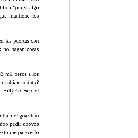
lico “por si algo 
ue mantiene los 
n las puertas con 
 no hagan cosas 
3 mil pesos a los 
o sabían cuánto? 
BillyKidesco el 
bién el guardián 
ipo pedir apoyos 
sto me parece lo 