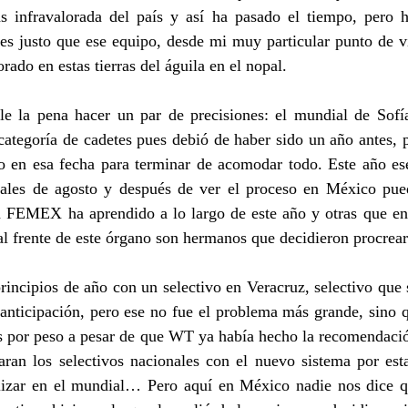
 infravalorada del país y así ha pasado el tiempo, pero 
es justo que ese equipo, desde mi muy particular punto de vi
rado en estas tierras del águila en el nopal.
ale la pena hacer un par de precisiones: el mundial de Sofí
ategoría de cadetes pues debió de haber sido un año antes, p
 en esa fecha para terminar de acomodar todo. Este año e
nales de agosto y después de ver el proceso en México pue
la FEMEX ha aprendido a lo largo de este año y otras que en 
 al frente de este órgano son hermanos que decidieron procre
incipios de año con un selectivo en Veracruz, selectivo que 
anticipación, pero ese no fue el problema más grande, sino q
es por peso a pesar de que WT ya había hecho la recomendació
aran los selectivos nacionales con el nuevo sistema por esta
tilizar en el mundial… Pero aquí en México nadie nos dice qu