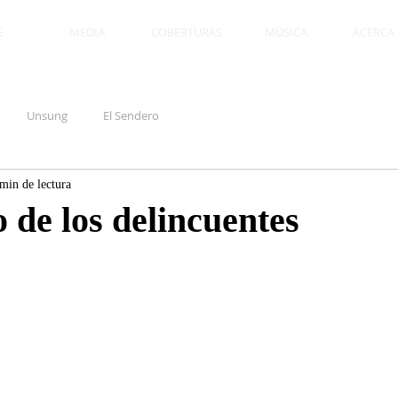
E
MEDIA
COBERTURAS
MÚSICA
ACERCA D
Unsung
El Sendero
min de lectura
o de los delincuentes