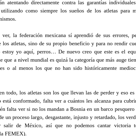
n atentando directamente contra las garantías individuales
utilizando como siempre los sueños de los atletas para m
 mismos.
er, la federación mexicana sí aprendió de sus errores, p
 los atletas, sino de su propio beneficio y para no rendir cue
o estoy yo aquí, perros… De nuevo creo que este es el equ
de que a nivel mundial es quizá la categoría que más auge tie
ses o al menos los que no han sido históricamente mediocr
todo, los atletas son los que llevan las de perder y eso es t
 está conformado, falta ver a cuántos les alcanza para cubrir
én falta ver si no los mandan a Bosnia en un barco pesquero 
de un proceso largo, desgastante, injusto y retardado, los ver
r salir de México, así que no podemos cantar victoria to
 la FEMEX).