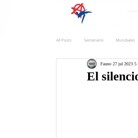
HOM
All Posts
Semanario
Mundiales
Fauno
27 jul 2023
5 
El silenci