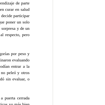
endizaje de parte 
n curar en salud 
decide participar 
que poner un solo 
 sorpresa y de un 
l respecto, pero 
orías por peso y 
minaron evaluando 
odían entrar a la 
no peleó y otros 
ó sin evaluar, o 
a puerta cerrada 
icos yo más bien 