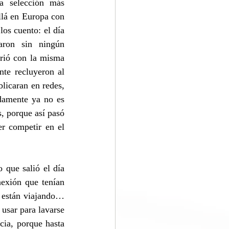
a selección más 
llá en Europa con 
os cuento: el día 
ron sin ningún 
rió con la misma 
te recluyeron al 
licaran en redes, 
damente ya no es 
, porque así pasó 
r competir en el 
que salió el día 
xión que tenían 
 están viajando… 
sar para lavarse 
ia, porque hasta 