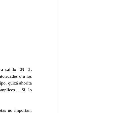
era salido EN EL 
oridades o a los 
po, quizá ahorita 
ómplices… Sí, lo 
tas no importan: 