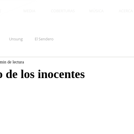
E
MEDIA
COBERTURAS
MÚSICA
ACERCA D
Unsung
El Sendero
min de lectura
o de los inocentes