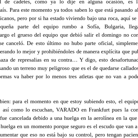
al de cadetes, como ya lo dije en alguna ocasión, es l
país. Para este momento ya todos saben lo que está pasando a
canos, pero por si ha estado viviendo bajo una roca, aquí se l
equeña parte del equipo rumbo a Sofía, Bulgaria, llega
argo el grueso del equipo que debió salir el domingo no cor
 se canceló. De esto último no hubo parte oficial, simplemen
erando lo mejor y prohibiéndoles de manera explícita que pub
za de represalias en su contra… Y digo, esto desafortuna
ando un terreno muy peligroso que es el de quedarse callados
ormas va haber por lo menos tres atletas que no van a pode
bien: para el momento en que estoy subiendo esto, el equipo 
así como lo escuchan, VARADO en Frankfurt pues la cone
 fue cancelada debido a una huelga en la aerolínea en la que
 huelga en un momento porque seguro es el escudo que van a u
umentar que eso no está bajo su control, pero tengan pacienc