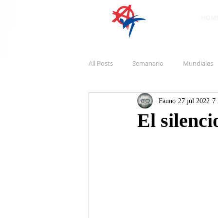
HOM
All Posts
Semanario
Mundiales
Fauno
27 jul 2022
7 
El silenci