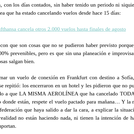
, con los días contados, sin haber tenido un periodo ni siquie
ea que ha estado cancelando vuelos desde hace 15 días:
fthansa cancela otros 2.000 vuelos hasta finales de agosto
con que son cosas que no se pudieron haber previsto porque 
100% prevenibles, pero es que sin una planeación e improvisa
osas salgan bien.
mar un vuelo de conexión en Frankfurt con destino a Sofía,
e repitió: los encerraron en un hotel y les pidieron que no pu
ando a que LA MISMA AEROLÍNEA que ha cancelado TODAS 
to donde están, respete el vuelo pactado para mañana… Y la m
federación que haya salido a dar la cara, a explicar la situ
ealidad no están haciendo nada, ni tienen la intención de ha
mportan.