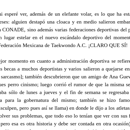
i esperé ver, además de un elefante volar, es lo que ha est
eses: alguien destapó una cloaca y en medio salieron embarr
a CONADE, sino además varias federaciones deportivas del paí
 lugar estelar en el nuevo escándalo deportivo del moment
. Federación Mexicana de Taekwondo A.C. ¡CLARO QUE SÍ!
or momento en cuanto a administración deportiva se refiere
s becas a muchos deportistas y varios salieron a quejarse en
e sarcasmo]; también descubrieron que un amigo de Ana Guev
ues perro cinismo; luego corrió el rumor de que la misma s
jaba sólo de lunes a jueves y el fin de semana se regresaba 
ra para la gobernatura del mismo; también se hizo famo
culpen, pero pues así se llama) en donde le dijo a los atletas
esolver sus problemas, que todo eso lo tenían que ver con sus 
pero esa es otra historia y debe ser contada en otra ocasión