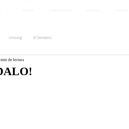
E
MEDIA
COBERTURAS
MÚSICA
ACERCA D
Unsung
El Sendero
 min de lectura
DALO!