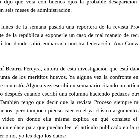
a dijo que veía con buenos ojos la probable desaparición
en seis meses de administración.
lunes de la semana pasada una reportera de la revista Pro
e de la república a exponerle un caso de mal manejo de recur
fue donde salió embarrada nuestra federación, Ana Guevar
mí Beatriz Pereyra, autora de esta investigación que está da
unta de los merititos huevos. Ya alguna vez la confronté en 
e contestó. Alguna vez escribí un semanario citando un artícu
ero después cuando escribí una columna haciendo pedazos otro 
También tengo que decir que la revista Proceso siempre me
 menos, pero tampoco pienso caer en el ya clásico argumento
 video en donde ella misma explica en qué consiste el 
un enlace para que puedan leer el artículo publicado en la rev
er o no, yo les dejo los datos: