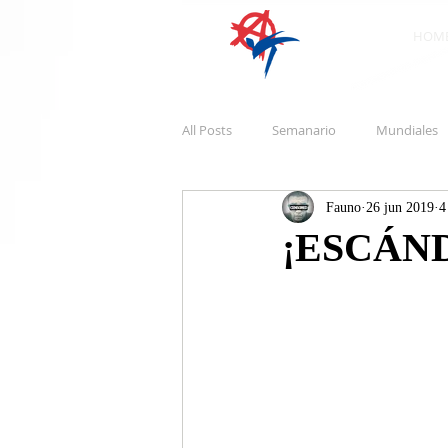
HOM
All Posts
Semanario
Mundiales
Fauno
26 jun 2019
4
¡ESCÁN