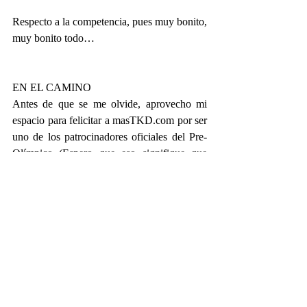
Respecto a la competencia, pues muy bonito, 
muy bonito todo…
EN EL CAMINO
Antes de que se me olvide, aprovecho mi 
espacio para felicitar a masTKD.com por ser 
uno de los patrocinadores oficiales del Pre-
Olímpico (Espero que eso signifique que 
habrá un fauno sentado junto al staff en un 
palco VIP de esos que tienen una mesa con 
un tubo en medio).
@FaunoBastard
facebook.com/faunobastard
Semanario