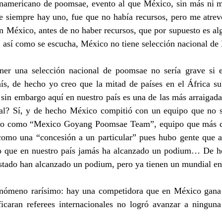
namericano de poomsae, evento al que México, sin más ni más
ue siempre hay uno, fue que no había recursos, pero me atrevo
n México, antes de no haber recursos, que por supuesto es al
: así como se escucha, México no tiene selección nacional de
er una selección nacional de poomsae no sería grave si es
aís, de hecho yo creo que la mitad de países en el África su
 sin embargo aquí en nuestro país es una de las más arraigad
al? Sí, y de hecho México compitió con un equipo que no s
sino como “Mexico Goyang Poomsae Team”, equipo que más qu
 como una “concesión a un particular” pues hubo gente que a
ro que en nuestro país jamás ha alcanzado un podium… De h
estado han alcanzado un podium, pero ya tienen un mundial en
nómeno rarísimo: hay una competidora que en México gana 
ficaran referees internacionales no logró avanzar a ninguna 