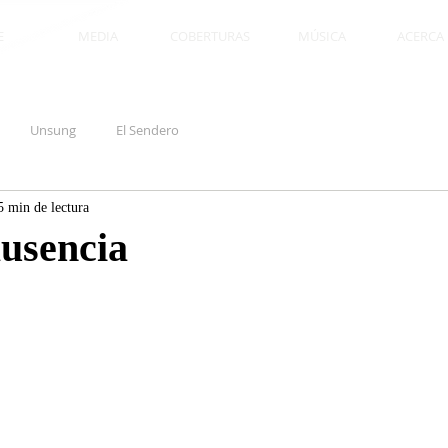
E
MEDIA
COBERTURAS
MÚSICA
ACERCA D
Unsung
El Sendero
5 min de lectura
usencia