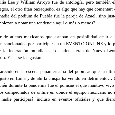
ilia Lee y William Arroyo fue de antología, pero también el
egos, el otro titán oaxaqueño, es algo que hay que comentar:
nadie del podium de Puebla fue la pareja de Azael, sino just
iezan a notar una tendencia aquí o más o menos?
 de atletas mexicanos que estaban en posibilidad de ir a
ron sancionados por participar en un EVENTO ONLINE y lo pe
r la federación mundial… Los atletas eran de Nuevo León
io. Y así se las gastan.
arecido en la escena panamericana del poomsae que la últim
justo en Lima y de ahí la chispa ha venido en detrimento… Cl
bién durante la pandemia fue el pomsae el que mantuvo vivo 
ios campeonatos de online en donde el equipo mexicano no só
nadie participará, incluso en eventos oficiales y que diero