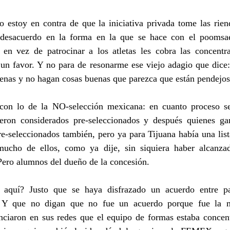
 estoy en contra de que la iniciativa privada tome las rien
n desacuerdo en la forma en la que se hace con el poomsae
e en vez de patrocinar a los atletas les cobra las concentr
 un favor. Y no para de resonarme ese viejo adagio que dice:
enas y no hagan cosas buenas que parezca que están pendejos
on lo de la NO-selección mexicana: en cuanto proceso se 
eron considerados pre-seleccionados y después quienes gan
e-seleccionados también, pero ya para Tijuana había una list
 mucho de ellos, como ya dije, sin siquiera haber alcanza
ero alumnos del dueño de la concesión.
 aquí? Justo que se haya disfrazado un acuerdo entre par
 Y que no digan que no fue un acuerdo porque fue la mi
ciaron en sus redes que el equipo de formas estaba concent