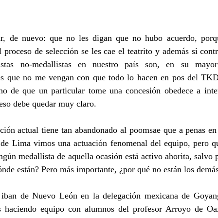
r, de nuevo: que no les digan que no hubo acuerdo, porqu
l proceso de selección se les cae el teatrito y además si cont
stas no-medallistas en nuestro país son, en su mayorí
es que no me vengan con que todo lo hacen en pos del TKD
o de que un particular tome una concesión obedece a intere
 eso debe quedar muy claro.
ación actual tiene tan abandonado al poomsae que a penas en 
de Lima vimos una actuación fenomenal del equipo, pero que
ngún medallista de aquella ocasión está activo ahorita, salvo 
e están? Pero más importante, ¿por qué no están los demá
 iban de Nuevo León en la delegación mexicana de Goyang 
as haciendo equipo con alumnos del profesor Arroyo de Oax