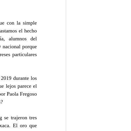
e con la simple 
rastamos el hecho 
a, alumnos del 
 nacional porque 
ses particulares 
2019 durante los 
 lejos parece el 
por Paola Fregoso 
s?
se trajeron tres 
aca. El oro que 