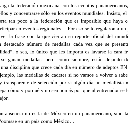
raiga la federación mexicana con los eventos panamericanos, 
ellos y concentrarse sólo en los eventos mundiales. Insisto, el
rta tan poco a la federación que es imposible que haya co
rticipar en eventos regionales… Por eso se lo regalaron a un p
 ver la frase con la que cierran su reporte oficial del mund
n destacado número de medallas cada vez que se present
idad”, o sea, lo único que les importa es lavarse la cara fr
 se ganan medallas, pero como siempre, están dejando de
 una disciplina que crece cada día en número de adeptos 
jemplo, las medallas de cadetes si no vamos a volver a saber
y transparente de selección por si algún día un medallista m
sepa cómo y porqué y no sea nomás por que al entrenador se l
ejor.
ran ausencia no es la de México en un panamericano, sino la
e Poomsae en un país como México…