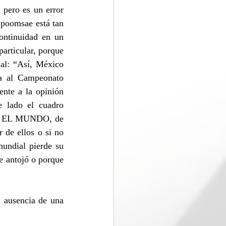
pero es un error 
 poomsae está tan 
ntinuidad en un 
articular, porque 
ial: “Así, México 
a al Campeonato 
ente a la opinión 
 lado el cuadro 
EN EL MUNDO, de 
 de ellos o si no 
undial pierde su 
e antojó o porque 
 ausencia de una 