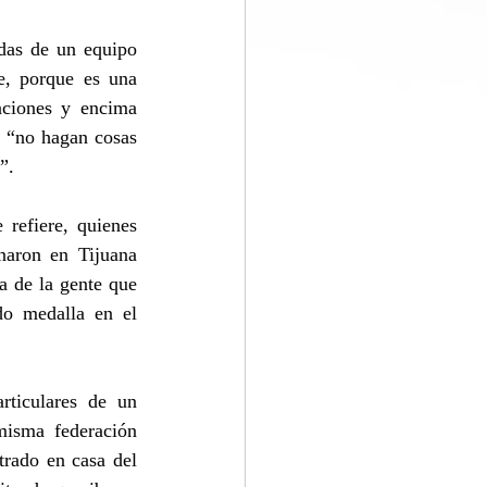
das de un equipo 
, porque es una 
aciones y encima 
 “no hagan cosas 
”.
refiere, quienes 
aron en Tijuana 
a de la gente que 
do medalla en el 
ticulares de un 
sma federación 
rado en casa del 