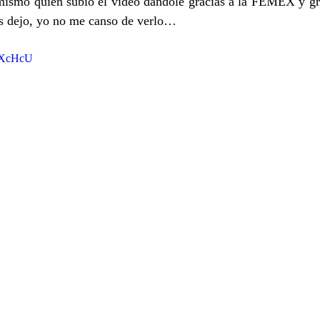
 mismo quien subió el video dándole gracias a la FEMEX y gri
los dejo, yo no me canso de verlo…
ATXcHcU