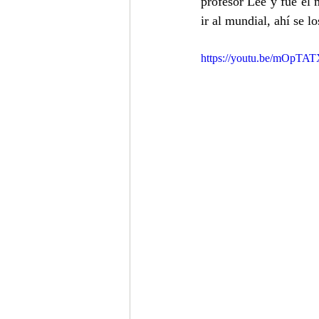
profesor Lee y fue él
ir al mundial, ahí se 
https://youtu.be/mOpT