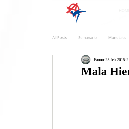
HOM
All Posts
Semanario
Mundiales
Fauno
25 feb 2015
2
Mala Hie