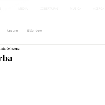
E
MEDIA
COBERTURAS
MÚSICA
ACERCA D
Unsung
El Sendero
 min de lectura
rba