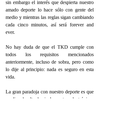
sin embargo el interés que despierta nuestro 
amado deporte lo hace sólo con gente del 
medio y mientras las reglas sigan cambiando 
cada cinco minutos, así será forever and 
ever.
No hay duda de que el TKD cumple con 
todos los requisitos mencionados 
anteriormente, incluso de sobra, pero como 
lo dije al principio: nada es seguro en esta 
vida.
La gran paradoja con nuestro deporte es que 
se dio el salto hacia los petos electrónicos 
precisamente para disminuir la ambigüedad 
en la marcación y poder permanecer dentro 
del programa olímpico, sin embargo, ese 
mismo salto tecnológico podría ser el que 
deje fuera al TKD si no se hacen los ajustes 