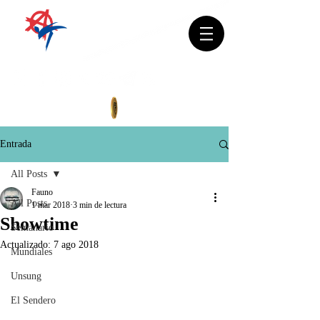
Entrada
All Posts
Fauno
All Posts
1 mar 2018
3 min de lectura
Showtime
Semanario
Actualizado:
7 ago 2018
Mundiales
Unsung
El Sendero