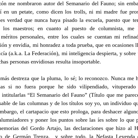
azón me nombraron autor del Semanario del Fauno; sin embar
í en un petate, como dicen los trolls, ni mi madre fue pros
 es verdad que nunca haya pisado la escuela, puesto que ter
 los maestros; en cuanto al puesto de columnista, me l
méritos personales, entre los cuales se cuentan mi refina
ón y envidia, mi honradez a toda prueba, que en ocasiones ll
icía (a.k.a. La Federación), mi inteligencia despierta, y sobre 
has personas envidiosas resulta insoportable.
más destreza que la pluma, lo sé; lo reconozco. Nunca me hu
ias si no fuera porque he sido vilipendiado, vituperado
 intitularlas “El Semanario del Fauno” (Título que me parec
able de las columnas y de los títulos soy yo, un individuo que
mbargo, el cartapacio que esto prologa, para deshacer alguno
alumniadores y poner los puntos sobre las íes sobre lo que p
emorias del Gordo Artajo, las declaraciones que hizo al 
o de Germán Trenza,  y sobre todo, la Nefasta Leyenda q