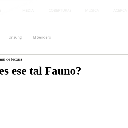
E
MEDIA
COBERTURAS
MÚSICA
ACERCA D
Unsung
El Sendero
min de lectura
es ese tal Fauno?