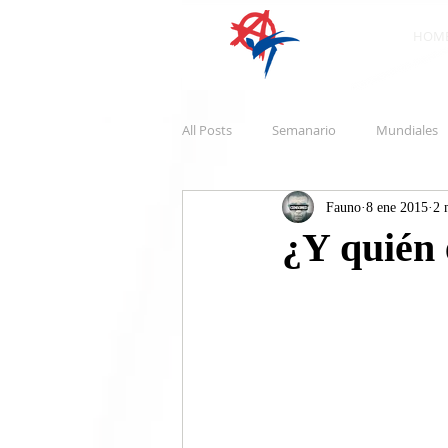
HOM
All Posts
Semanario
Mundiales
Fauno
8 ene 2015
2 
¿Y quién 