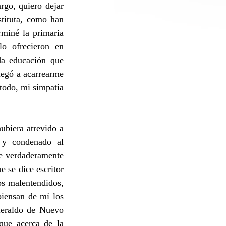
go, quiero dejar 
tituta, como han 
miné la primaria 
o ofrecieron en 
da educación que 
egó a acarrearme 
todo, mi simpatía 
biera atrevido a 
 y condenado al 
e verdaderamente 
 se dice escritor 
s malentendidos, 
iensan de mí los 
Heraldo de Nuevo 
ue acerca de la 