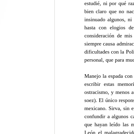
estudié, ni por qué r
bien claro que no nac
insinuado algunos, ni
hasta con elogios de
consideración de mis 
siempre causa admiraci
dificultades con la Pol
personal, que para muc
Manejo la espada con 
escribir estas memor
ostracismo, y menos a
soez). El único respons
mexicano. Sirva, sin e
confundir a algunos c
que hayan leído las m
León el malagradecid