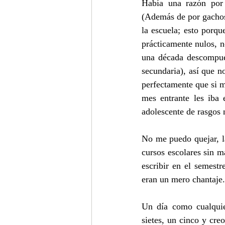
Había una razón por 
(Además de por gachos
la escuela; esto porqu
prácticamente nulos, no
una década descompue
secundaria), así que 
perfectamente que si m
mes entrante les iba 
adolescente de rasgos 
No me puedo quejar, la
cursos escolares sin m
escribir en el semestr
eran un mero chantaje.
Un día como cualquie
sietes, un cinco y cre