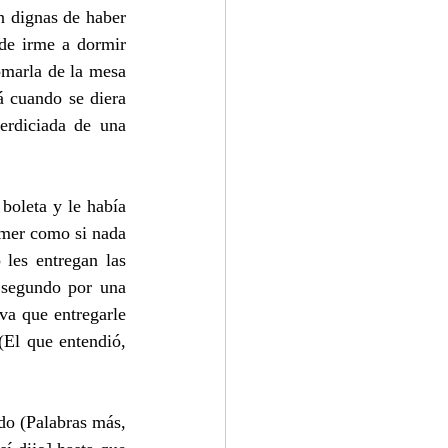
 dignas de haber 
de irme a dormir 
omarla de la mesa 
á cuando se diera 
rdiciada de una 
oleta y le había 
mer como si nada 
es entregan las 
segundo por una 
a que entregarle 
(El que entendió, 
do (Palabras más, 