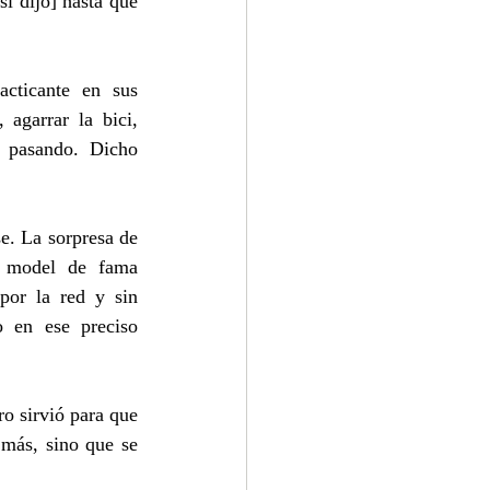
í dijo] hasta que 
cticante en sus 
agarrar la bici, 
 pasando. Dicho 
e. La sorpresa de 
 model de fama 
or la red y sin 
 en ese preciso 
o sirvió para que 
más, sino que se 