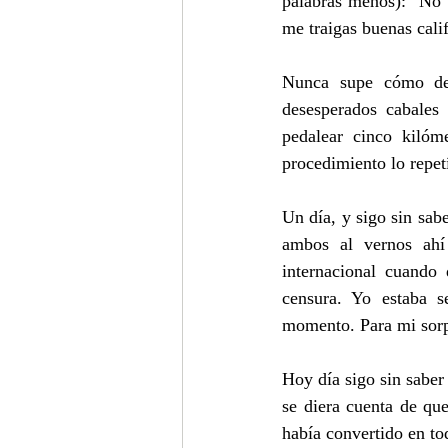
palabras menos): “No v
me traigas buenas calif
Nunca supe cómo deb
desesperados cabales 
pedalear cinco kilóm
procedimiento lo repetí
Un día, y sigo sin sab
ambos al vernos ahí
internacional cuando
censura. Yo estaba 
momento. Para mi sorp
Hoy día sigo sin saber
se diera cuenta de qu
había convertido en to