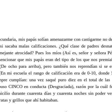
ecundaria, mis papás solían amenazarme con castigarme no de
i sacaba malas calificaciones. ¿Qué clase de padres desnatu
emejante atrocidad? Pues los míos (Así es, señor y señora Pé
encionar que mis papás eran del tipo de los que nos premia
 (De ocho para arriba), pero también nos reprendían si se e
(En mi escuela el rango de calificación era de 0-10, donde 5
pre cumplían: una vez saqué puro diez en el total de las m
so CINCO en conducta (Desgraciada), razón por la cuál fui
ilio durante cuarenta días y cuarenta noches sin poder ver 
atas y grillos que ahí habitaban.