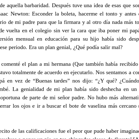
de aquella barbaridad. Después tuve una idea de esas que son
saac Newton: Esconder la boleta, hacerme el tonto y antes 
torio de mi padre para que la firmara y al otro día nada más t
de vuelta en el colegio sin ver la cara que iba poner mi pap
ersión mensual en educación para su hijo había sido despe
se periodo. Era un plan genial, ¿Qué podía salir mal?
 comenté el plan a mi hermana (Que también había recibido b
stuvo totalmente de acuerdo en ejecutarlo. Nos sentamos a co
pá en vez de “Buenas tardes” nos dijo: “¿Y qué? ¿Cuándo l
bé. La genialidad de mi plan había sido deshecha en un 
noportuna de parte de mi señor padre. No hubo más alternativ
errar los ojos e ir a buscar el bote de vaselina más cercano 
ecito de las calificaciones fue el peor que pude haber imagina