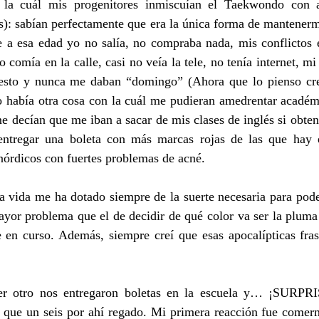
la cuál mis progenitores inmiscuían el Taekwondo con as
): sabían perfectamente que era la única forma de mantenerm
e a esa edad yo no salía, no compraba nada, mis conflictos e
 comía en la calle, casi no veía la tele, no tenía internet, mi
sto y nunca me daban “domingo” (Ahora que lo pienso creo
no había otra cosa con la cuál me pudieran amedrentar académ
e decían que me iban a sacar de mis clases de inglés si obtení
entregar una boleta con más marcas rojas de las que hay 
nórdicos con fuertes problemas de acné. 
 vida me ha dotado siempre de la suerte necesaria para poder
ayor problema que el de decidir de qué color va ser la pluma
e en curso. Además, siempre creí que esas apocalípticas fras
r otro nos entregaron boletas en la escuela y… ¡SURPRIS
o que un seis por ahí regado. Mi primera reacción fue comerm