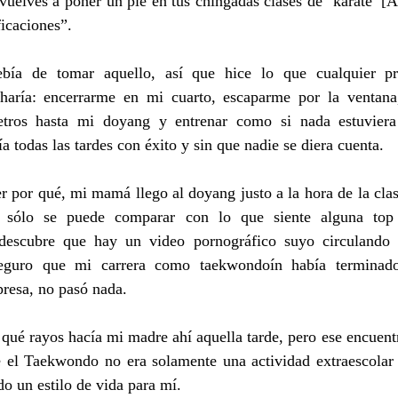
uelves a poner un pie en tus chingadas clases de ‘karate’ [As
icaciones”. 
ía de tomar aquello, así que hice lo que cualquier pra
haría: encerrarme en mi cuarto, escaparme por la ventana, 
etros hasta mi doyang y entrenar como si nada estuviera
a todas las tardes con éxito y sin que nadie se diera cuenta. 
er por qué, mi mamá llego al doyang justo a la hora de la clas
 sólo se puede comparar con lo que siente alguna top
 descubre que hay un video pornográfico suyo circulando p
seguro que mi carrera como taekwondoín había terminado
resa, no pasó nada.
 qué rayos hacía mi madre ahí aquella tarde, pero ese encuentr
e el Taekwondo no era solamente una actividad extraescolar 
do un estilo de vida para mí.