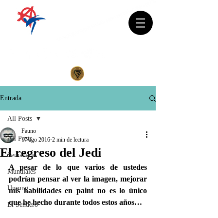
Entrada
All Posts
Fauno
All Posts
17 ago 2016
2 min de lectura
El regreso del Jedi
Semanario
A pesar de lo que varios de ustedes 
Mundiales
podrían pensar al ver la imagen, mejorar 
Unsung
mis habilidades en paint no es lo único 
que he hecho durante todos estos años…
El Sendero