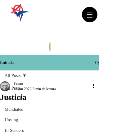
Entrada
All Posts
Fauno
All Posts
15 jun 2022
3 min de lectura
Justicia
Semanario
Mundiales
Unsung
El Sendero