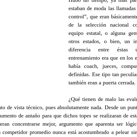
Hubo un tiempo, ya más para
estaban de moda las llamadas 
control”, que eran básicamente
de la selección nacional co
equipo estatal, o alguna gen
otros estados, o bien, un int
diferencia entre éstas 
entrenamiento era que en los e
había coach, jueces, comput
definidas. Ese tipo tan peculia
también eran a puerta cerrada.
¿Qué tienen de malo las evalu
to de vista técnico, pues absolutamente nada. Desde un punto
gumento de antaño para que dichos topes se realizaran de est
eran concentrarse mejor, argumento que aparenta ser lógi
competidor promedio nunca está acostumbrado a pelear sin 