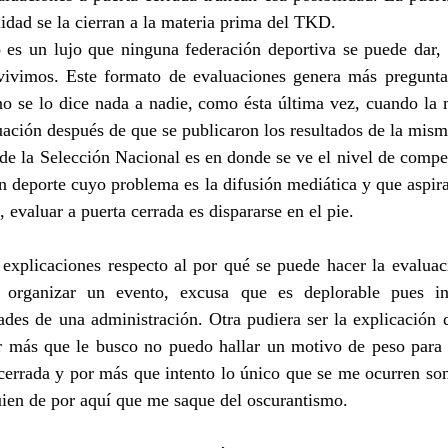
lidad se la cierran a la materia prima del TKD.
 es un lujo que ninguna federación deportiva se puede dar
vivimos. Este formato de evaluaciones genera más preguntas
 se lo dice nada a nadie, como ésta última vez, cuando la m
ación después de que se publicaron los resultados de la mism
de la Selección Nacional es en donde se ve el nivel de compet
un deporte cuyo problema es la difusión mediática y que aspira
, evaluar a puerta cerrada es dispararse en el pie.
xplicaciones respecto al por qué se puede hacer la evaluació
 organizar un evento, excusa que es deplorable pues ind
ades de una administración. Otra pudiera ser la explicación 
or más que le busco no puedo hallar un motivo de peso para s
cerrada y por más que intento lo único que se me ocurren son
ien de por aquí que me saque del oscurantismo.