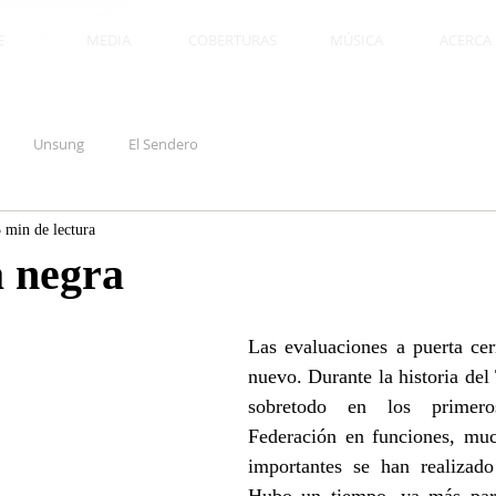
E
MEDIA
COBERTURAS
MÚSICA
ACERCA D
Unsung
El Sendero
 min de lectura
a negra
Las evaluaciones a puerta cer
nuevo. Durante la historia de
sobretodo en los primer
Federación en funciones, muc
importantes se han realizado