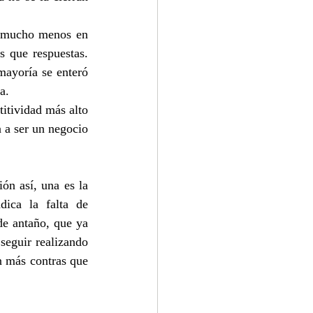
, mucho menos en 
 que respuestas. 
ayoría se enteró 
a.
itividad más alto 
 a ser un negocio 
n así, una es la 
ica la falta de 
de antaño, que ya 
eguir realizando 
 más contras que 