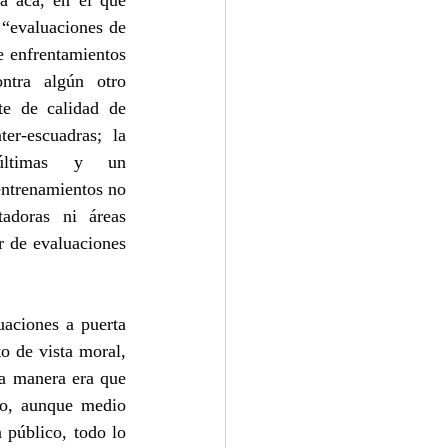
 acá, en el que 
“evaluaciones de 
 enfrentamientos 
ntra algún otro 
te de calidad de 
er-escuadras; la 
últimas y un 
ntrenamientos no 
adoras ni áreas 
r de evaluaciones 
aciones a puerta 
 de vista moral, 
a manera era que 
co, aunque medio 
público, todo lo 