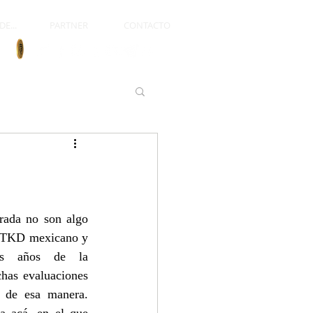
E...
PARTNER
CONTACTO
rada no son algo 
l TKD mexicano y 
os años de la 
has evaluaciones 
 de esa manera. 