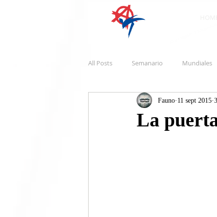
HOM
All Posts
Semanario
Mundiales
Fauno
11 sept 2015
3
La puert