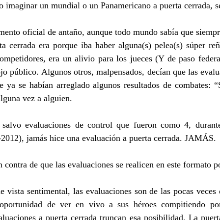
 imaginar un mundial o un Panamericano a puerta cerrada, se
umento oficial de antaño, aunque todo mundo sabía que siempr
ta cerrada era porque iba haber alguna(s) pelea(s) súper reñ
ompetidores, era un alivio para los jueces (Y de paso federat
 ojo público. Algunos otros, malpensados, decían que las evalu
e ya se habían arreglado algunos resultados de combates: “
alguna vez a alguien.
salvo evaluaciones de control que fueron como 4, durante
-2012), jamás hice una evaluación a puerta cerrada. JAMÁS.
 contra de que las evaluaciones se realicen en este formato p
 vista sentimental, las evaluaciones son de las pocas veces 
 oportunidad de ver en vivo a sus héroes compitiendo por
aluaciones a puerta cerrada truncan esa posibilidad. La puerta