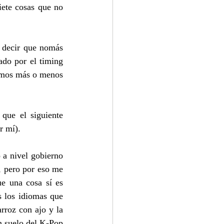
ete cosas que no 
 decir que nomás 
do por el timing 
emos más o menos 
que el siguiente 
r mí). 
a nivel gobierno 
 pero por eso me 
e una cosa sí es 
s los idiomas que 
rroz con ajo y la 
 suelo del K-Pop 