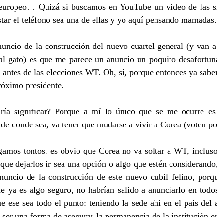
 europeo… Quizá si buscamos en YouTube un video de las si
star el teléfono sea una de ellas y yo aquí pensando mamadas.
uncio de la construcción del nuevo cuartel general (y van a
al gato) es que me parece un anuncio un poquito desafortuna
o antes de las elecciones WT. Oh, sí, porque entonces ya sab
próximo presidente.
ía significar? Porque a mí lo único que se me ocurre es 
 de donde sea, va tener que mudarse a vivir a Corea (voten po
amos tontos, es obvio que Corea no va soltar a WT, incluso 
ue dejarlos ir sea una opción o algo que estén considerando,
anuncio de la construcción de este nuevo cubil felino, porqu
ue ya es algo seguro, no habrían salido a anunciarlo en todo
e ese sea todo el punto: teniendo la sede ahí en el país del a
er una forma de asegurar la permanencia de la institución en