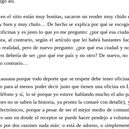
lgo así.
 en el sitio están muy bonitas, sacaron un render muy chido 
uy bien y muy chulo… De hecho se explica por qué se escogió
 oficinas y es justo lo que yo me pregunto: ¿por qué esa ciuda
ea, al contrario, según el artículo que leí habrá bastantes fac
n realidad, pero de nuevo pregunto: ¿por qué esa ciudad y no
en debería de ser ¿por qué ese país y no otro? De nuevo, no 
 lo contrario…
ausana porque todo deporte que se respete debe tener oficina
 o para al menos poder decir justo que tienen una oficina en 
teléfono y sí, lo sé porque yo estuve hablando mucho el año p
es no se saben la historia, ya pronto la contaré con detalle), 
electrónicos, porque a pesar de ser el mejor medio de comuni
s uno en donde el receptor se puede hacer pendejo a voluntad
es por dos razones nada más: o está de adorno, o simplemente