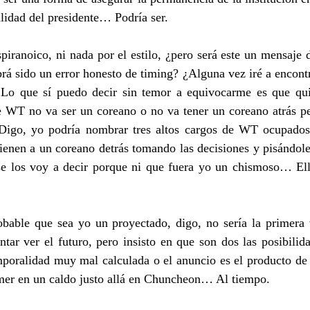
alidad del presidente… Podría ser.
piranoico, ni nada por el estilo, ¿pero será este un mensaje d
á sido un error honesto de timing? ¿Alguna vez iré a encontr
Lo que sí puedo decir sin temor a equivocarme es que qui
de WT no va ser un coreano o no va tener un coreano atrás pe
Digo, yo podría nombrar tres altos cargos de WT ocupados 
tienen a un coreano detrás tomando las decisiones y pisándol
e los voy a decir porque ni que fuera yo un chismoso… Ell
obable que sea yo un proyectado, digo, no sería la primera 
ntar ver el futuro, pero insisto en que son dos las posibili
mporalidad muy mal calculada o el anuncio es el producto de 
er en un caldo justo allá en Chuncheon… Al tiempo.