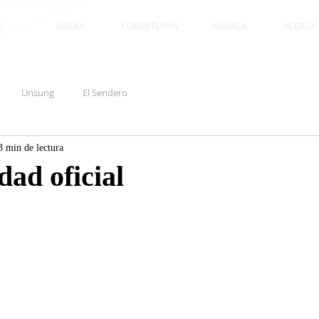
E
MEDIA
COBERTURAS
MÚSICA
ACERCA D
Unsung
El Sendero
3 min de lectura
dad oficial