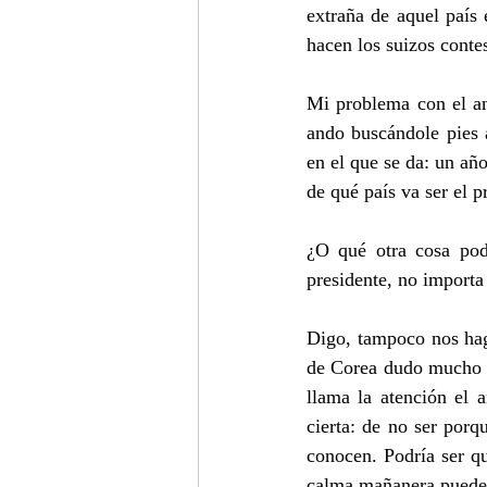
extraña de aquel país
hacen los suizos conte
Mi problema con el an
ando buscándole pies 
en el que se da: un añ
de qué país va ser el 
¿O qué otra cosa podr
presidente, no importa
Digo, tampoco nos hag
de Corea dudo mucho q
llama la atención el 
cierta: de no ser porq
conocen. Podría ser qu
calma mañanera puede s