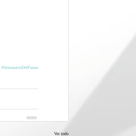
#SemanarioDelFauno
Ver todo