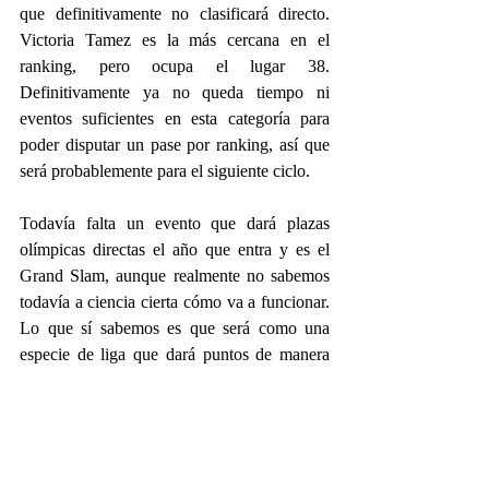
que definitivamente no clasificará directo. 
Victoria Tamez es la más cercana en el 
ranking, pero ocupa el lugar 38. 
Definitivamente ya no queda tiempo ni 
eventos suficientes en esta categoría para 
poder disputar un pase por ranking, así que 
será probablemente para el siguiente ciclo.
Todavía falta un evento que dará plazas 
olímpicas directas el año que entra y es el 
Grand Slam, aunque realmente no sabemos 
todavía a ciencia cierta cómo va a funcionar. 
Lo que sí sabemos es que será como una 
especie de liga que dará puntos de manera 
interna y el que quede hasta arriba de la tabla 
irá al evento de los aros. Honestamente creo 
que es una apuesta muy difícil y me parece 
también que no hay mexicanos actualmente 
que pudieran ser capaces de lograr esta 