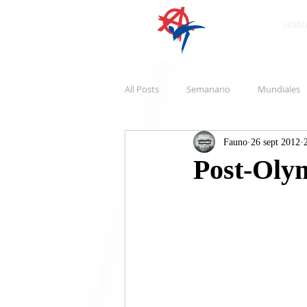
HOM
All Posts
Semanario
Mundiales
Fauno
26 sept 2012
Post-Oly