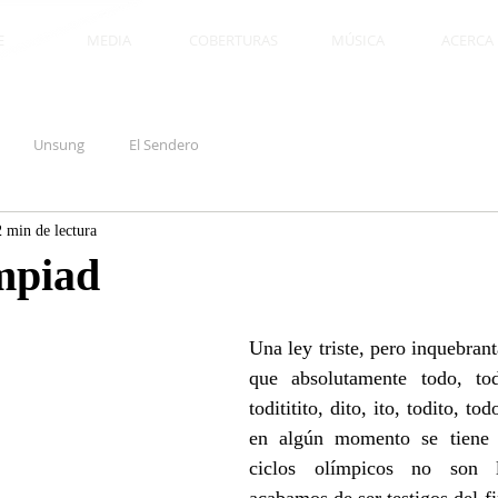
E
MEDIA
COBERTURAS
MÚSICA
ACERCA D
Unsung
El Sendero
2 min de lectura
mpiad
Una ley triste, pero inquebranta
que absolutamente todo, todo
todititito, dito, ito, todito, to
en algún momento se tiene 
ciclos olímpicos no son 