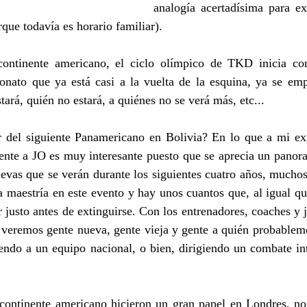
analogía acertadísima para exp
rque todavía es horario familiar).
continente americano, el ciclo olímpico de TKD inicia co
ato que ya está casi a la vuelta de la esquina, ya se emp
ará, quién no estará, a quiénes no se verá más, etc...
del siguiente Panamericano en Bolivia? En lo que a mi expe
nte a JO es muy interesante puesto que se aprecia un panora
uevas que se verán durante los siguientes cuatro años, mucho
a maestría en este evento y hay unos cuantos que, al igual qu
justo antes de extinguirse. Con los entrenadores, coaches y 
veremos gente nueva, gente vieja y gente a quién probablemen
endo a un equipo nacional, o bien, dirigiendo un combate int
continente americano hicieron un gran papel en Londres, no o