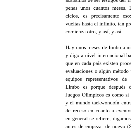
acabamos de ser testigos del fi
penas unos cuantos meses. 
ciclos, es precisamente eso
vueltas hasta el infinito, tan p
comienza otro, y así, y así...
Hay unos meses de limbo a nive
y digo a nivel internacional ba
que en cada país existen proce
evaluaciones o algún método pa
equipos representativos de i
Limbo es porque después de
Juegos Olímpicos es como si b
y el mundo taekwondoín entra
de receso en cuanto a eventos
en general se refiere, digamos
antes de empezar de nuevo (S