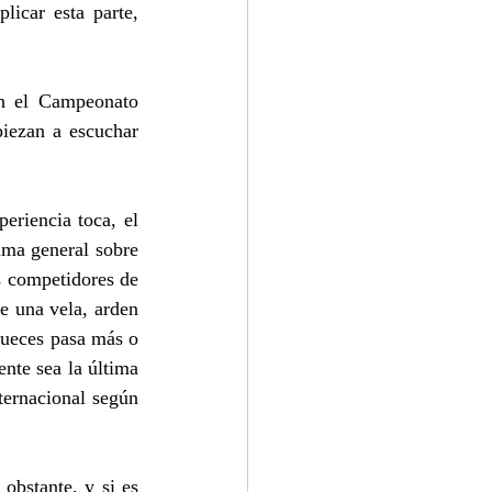
licar esta parte, 
n el Campeonato 
iezan a escuchar 
riencia toca, el 
ma general sobre 
s competidores de 
e una vela, arden 
jueces pasa más o 
te sea la última 
ernacional según 
bstante, y si es 