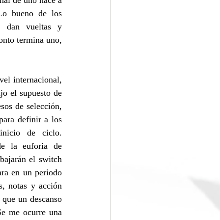
nal de uno hace a 
Lo bueno de los 
: dan vueltas y 
ronto termina uno, 
l internacional, 
jo el supuesto de 
sos de selección, 
ra definir a los 
nicio de ciclo. 
 la euforia de 
ajarán el switch 
ra en un periodo 
, notas y acción 
 que un descanso 
e me ocurre una 