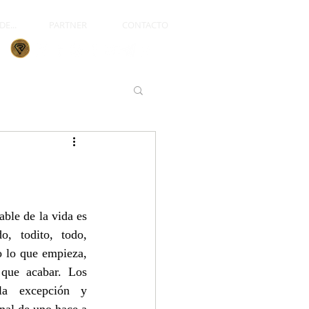
E...
PARTNER
CONTACTO
ble de la vida es 
, todito, todo, 
do lo que empieza, 
que acabar. Los 
la excepción y 