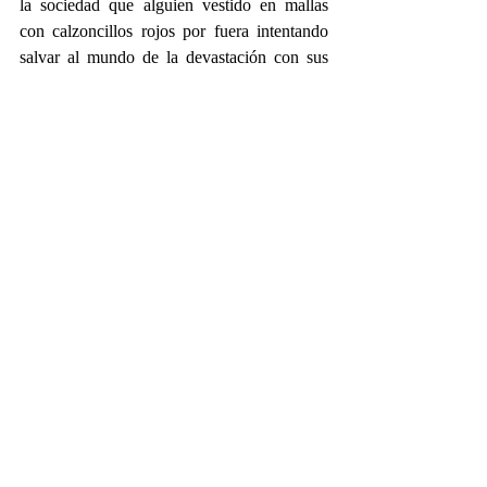
la sociedad que alguien vestido en mallas 
con calzoncillos rojos por fuera intentando 
salvar al mundo de la devastación con sus 
conocimientos de técnica básica.
@FaunoBastard
Facebook.com/FaunoBastard
Semanario
Entradas relacionadas
Ver todo