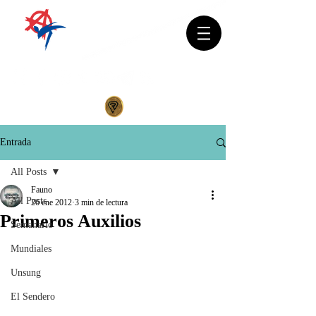
Entrada
All Posts
Fauno
All Posts
26 ene 2012
3 min de lectura
Primeros Auxilios
Semanario
Mundiales
Unsung
El Sendero