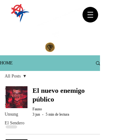
HOME
All Posts
All Posts
El nuevo enemigo
Semanario
público
Mundiales
Fauno
Unsung
3 jun
5 min de lectura
El Sendero